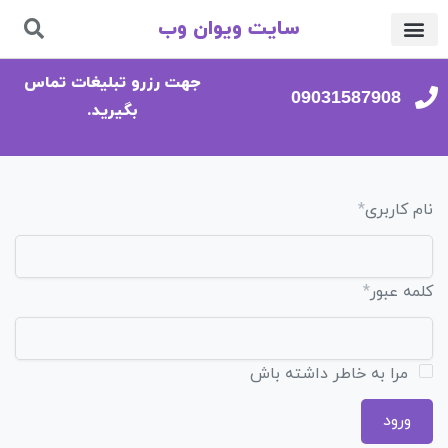
سایت ویوان وب
تماس با ما
صفحه اصلی
جهت رزرو تبلیغات تماس
09031587908
بگیرید.
نام کاربری
*
کلمه عبور
*
مرا به خاطر داشته باش