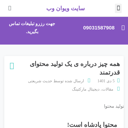
سایت ویوان وب
تماس با ما
صفحه اصلی
جهت رزرو تبلیغات تماس
09031587908
بگیرید.
همه چیز درباره ی یک تولید محتوای
قدرتمند
5 دی 1401
ارسال شده توسط
حدیث شریعتی
مقالات
،
دیجیتال مارکتینگ
محتوا پادشاه است!