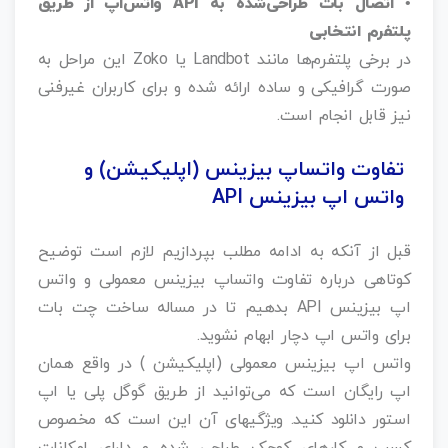
• اتصال بات طراحی‌شده به API واتس‌اپ از طریق
پلتفرم انتخابی
در برخی پلتفرم‌ها مانند Landbot یا Zoko این مراحل به
صورت گرافیکی و ساده ارائه شده و برای کاربران غیرفنی
نیز قابل انجام است.
تفاوت واتساپ بیزینس (اپلیکیشن) و
واتس اپ بیزینس API
قبل از آنکه به ادامه مطلب بپردازیم لازم است توضیح
کوتاهی درباره تفاوت واتساپ بیزینس معمولی و واتس
اپ بیزینس API بدهیم تا در مساله ساخت چت بات
برای واتس اپ دچار ابهام نشوید.
واتس اپ بیزینس معمولی (اپلیکیشن ) در واقع همان
اپ رایگان است که می‌توانید از طریق گوگل پلی یا اپ
استور دانلود کنید. ویژگیهای آن این است که مخصوص