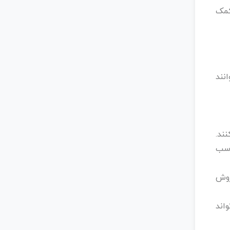
کمک
نند
ند.
اسب
روش
اند