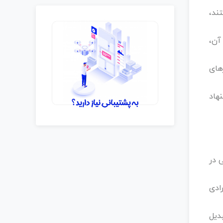
ند،
آن،
های
هاد
 در
ادی
دیل