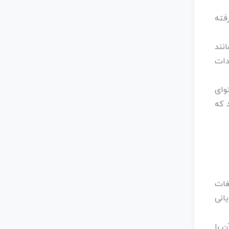
فته
انند
دات
وای
 که
لیغات
انی
 را