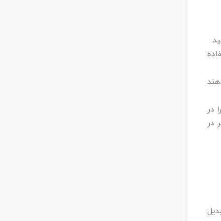
. ‌
فاده
هند
ا در
 در
دیل