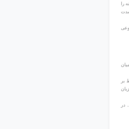
ه را
‌شدت
وعی
یان
 بر
تشخیص زبان
 در