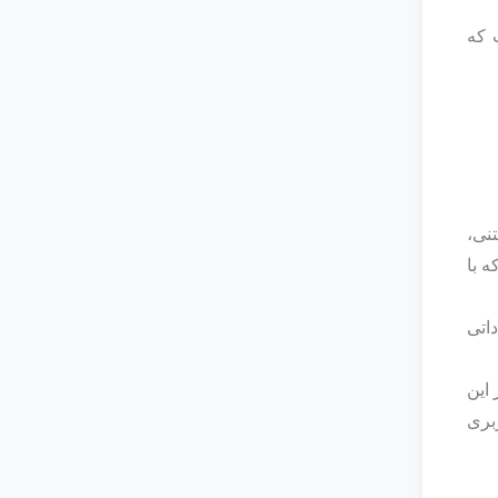
 که
نی،
ه با
اتی
 این
بری