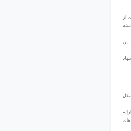
 از
شته
ما همچنان این
پیشنهاد
شکل
رائه
های