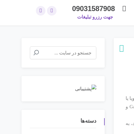
09031587908
جهت رزرو تبلیغات
 یا
شعار تبلیغاتی نیست، بلکه واقعیتی در دسترس است. شرکت‌های پیشرو مانند سامسونگ و گوگل، با معرفی Galaxy S24 و
دسته‌ها
 به