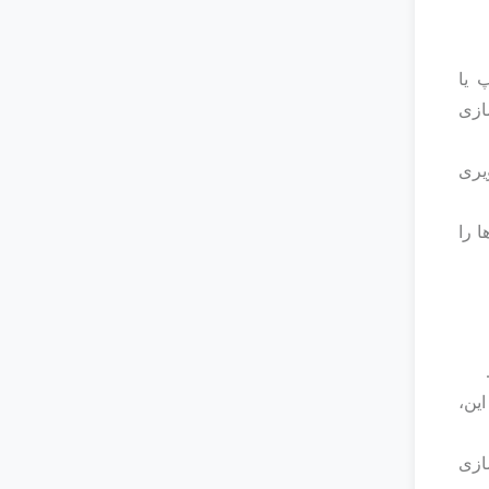
 یا
ازی
صویری
 را
این،
زی‌