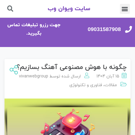
سایت ویوان وب
تماس با ما
صفحه اصلی
جهت رزرو تبلیغات تماس
09031587908
بگیرید.
چگونه با هوش مصنوعی آهنگ بسازیم؟
15 آبان 1404
ارسال شده توسط
vivanwebgroup
مقالات
،
فناوری و تکنولوژی