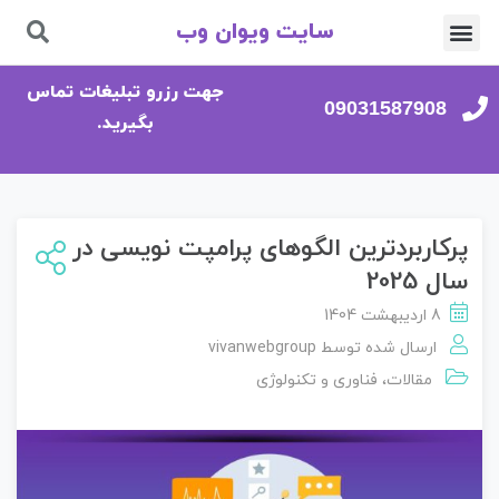
سایت ویوان وب
تماس با ما
صفحه اصلی
جهت رزرو تبلیغات تماس
09031587908
بگیرید.
پرکاربردترین الگوهای پرامپت‌ نویسی در
سال 2025
8 اردیبهشت 1404
ارسال شده توسط
vivanwebgroup
مقالات
،
فناوری و تکنولوژی