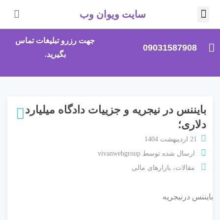
سایت ویوان وب
صلی
جهت رزرو تبلیغات تماس
09031587908
بگیرید.
بایننس در نیجریه و جزییات دادگاه میلیارد
دلاری؛
21 اردیبهشت 1404
ارسال شده توسط
vivanwebgroup
مقالات
،
بازارهای مالی