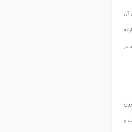
 آن
 ارائه
 در
ر ایران
ت و