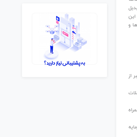
دیل
این
ا و
 از
لات
راه
یه‌