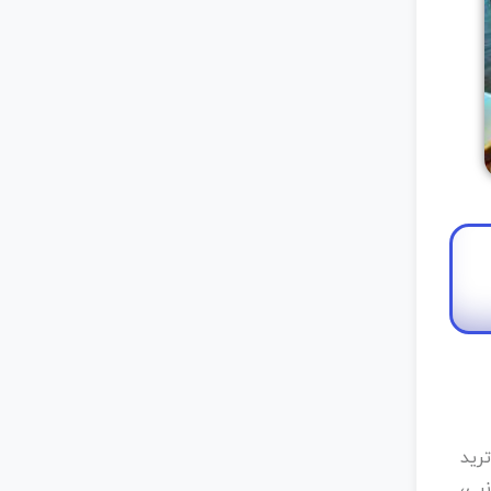
 برای ترید
بی،