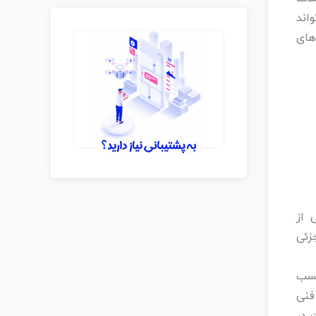
واند
های
لپینگ‌ نام برد. اسکلپینگ (Scalping) یکی از
زئی
کسب
فنی