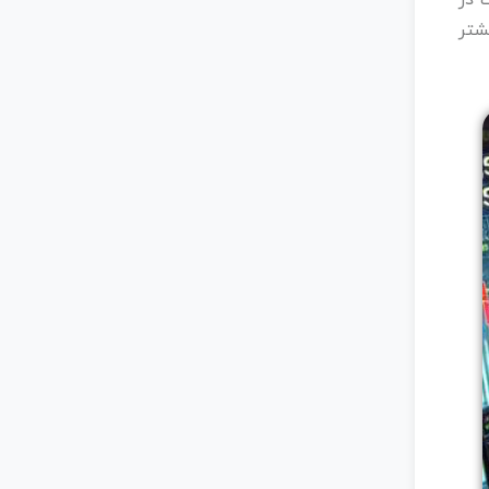
 در
شتر