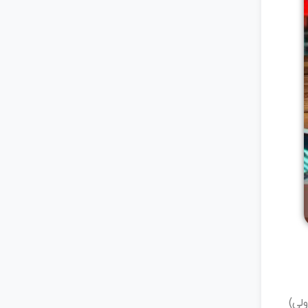
زولی)