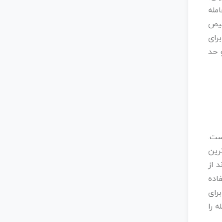
مله
خیص
سطوح فیبوناچی برای
 حد
در ترید روزانه معرفی کرد، استراتژی معاملات (Trend Trading) است.
رین
د از
اده
رای
ه را