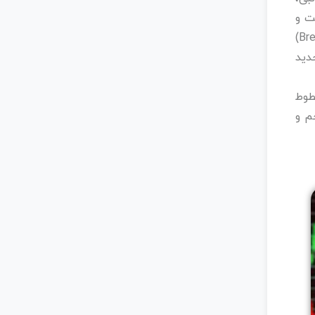
ت و
«استراتژی شکست (Breakout)
دید
طوط
م و