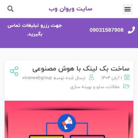
سایت ویوان وب
تماس با ما
صفحه اصلی
جهت رزرو تبلیغات تماس
09031587908
بگیرید.
ساخت بک لینک با هوش مصنوعی
1 آبان 1404
ارسال شده توسط
vivanwebgroup
مقالات
،
سئو و بهینه سازی