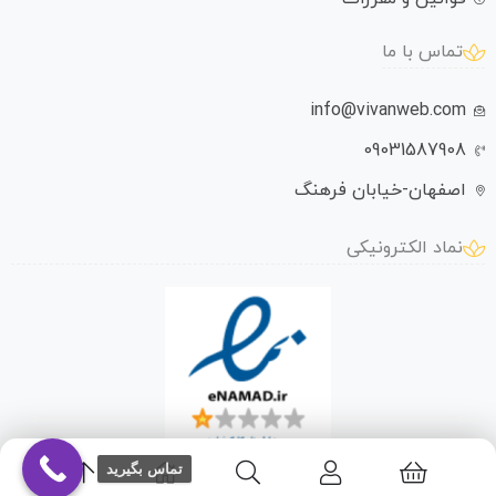
تماس با ما
info@vivanweb.com
09031587908
اصفهان-خیابان فرهنگ
نماد الکترونیکی
تماس بگیرید
تمامی حقوق این سایت متعلق به ویوان وب میباشد.