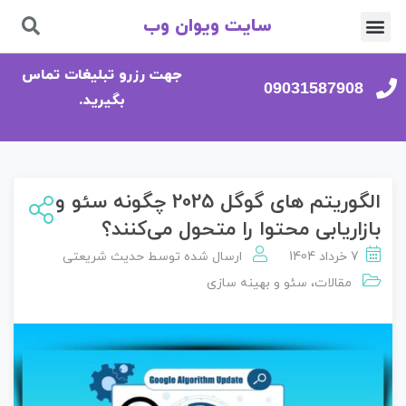
سایت ویوان وب
تماس با ما
صفحه اصلی
جهت رزرو تبلیغات تماس
09031587908
بگیرید.
الگوریتم‌ های گوگل 2025 چگونه سئو و
بازاریابی محتوا را متحول می‌کنند؟
7 خرداد 1404
ارسال شده توسط
حدیث شریعتی
مقالات
،
سئو و بهینه سازی