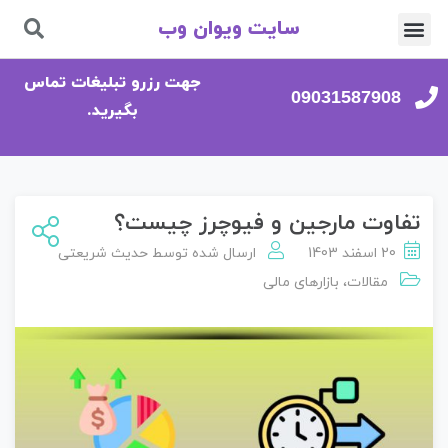
سایت ویوان وب
تماس با ما
صفحه اصلی
جهت رزرو تبلیغات تماس
09031587908
بگیرید.
تفاوت مارجین و فیوچرز چیست؟
20 اسفند 1403
ارسال شده توسط
حدیث شریعتی
مقالات
،
بازارهای مالی