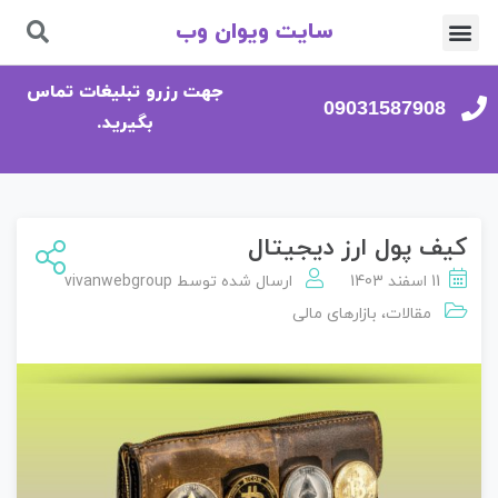
سایت ویوان وب
تماس با ما
صفحه اصلی
جهت رزرو تبلیغات تماس
09031587908
بگیرید.
کیف پول ارز دیجیتال
11 اسفند 1403
ارسال شده توسط
vivanwebgroup
مقالات
،
بازارهای مالی