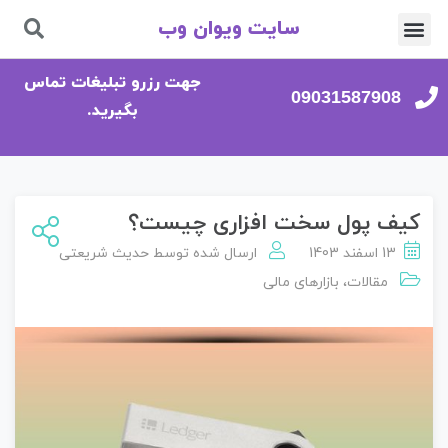
سایت ویوان وب
تماس با ما
صفحه اصلی
جهت رزرو تبلیغات تماس
09031587908
بگیرید.
کیف پول سخت‌ افزاری چیست؟
13 اسفند 1403
ارسال شده توسط
حدیث شریعتی
مقالات
،
بازارهای مالی