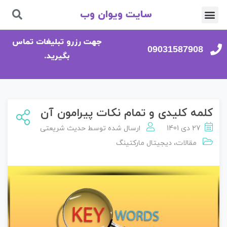
سایت ویوان وب
تماس با ما
صفحه اصلی
جهت رزرو تبلیغات تماس
09031587908
بگیرید.
کلمه کلیدی و تمام نکات پیرامون آن
27 دی 1401
ارسال شده توسط
حدیث شریعتی
مقالات
،
دیجیتال مارکتینگ