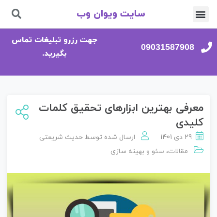
سایت ویوان وب
تماس با ما
صفحه اصلی
جهت رزرو تبلیغات تماس
09031587908
بگیرید.
معرفی بهترین ابزارهای تحقیق کلمات
کلیدی
29 دی 1401
ارسال شده توسط
حدیث شریعتی
مقالات
،
سئو و بهینه سازی